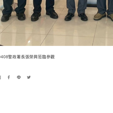
50408警政署長張榮興蒞臨參觀
到